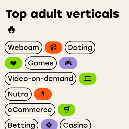
Top adult verticals
🔥
Webcam
📹
Dating
❤️
Games
🎮
Video-on-demand
🎞
Nutra
💊
eCommerce
🛒
Betting
⚽️
Casino