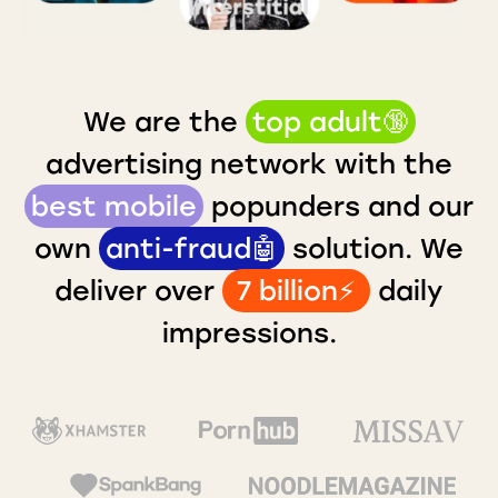
We are the
top adult🔞
advertising network with the
best mobile
popunders and our
own
anti-fraud🤖
solution. We
deliver over
7 billion⚡️
daily
impressions.