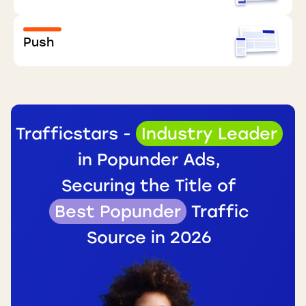
Push
Trafficstars -
Industry Leader
in Popunder Ads,
Securing the Title of
Best Popunder
Traffic
Source in 2026