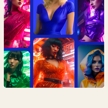
Видеореклама для взрослых — это коммерческие
видеокреативы, отображаемые на сайтах и в
приложениях 18+, продвигающие такие продукты,
как подписки на веб-камеры, пробные версии
знакомств, VOD-сервисы и VPN для
конфиденциальности. Видеореклама является
популярным форматом в рекламе для взрослых,
часто используемым для вовлечения зрителей с
помощью динамичного контента. Типичные
размещения в 2026 году включают сайты для
взрослых, платформы с веб-камерами, предложения
знакомств и приложения для взрослых игр. Эти
объявления появляются как прероллы, мидроллы,
построллы или аутстрим-единицы в контентных
лентах. Популярные теги и категории для этих
объявлений часто включают такие термины, как
'большая задница' и 'большие груди', чтобы
привлечь зрителей, интересующихся конкретными
особенностями. TrafficStars обеспечивает строгую
модерацию всех размещений видеорекламы для
взрослых, соблюдая строгие правила и правила