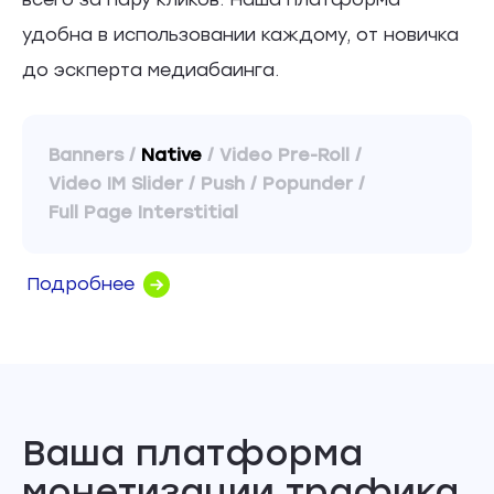
удобна в использовании каждому, от новичка
до эскперта медиабаинга.
Banners
/
Native
/
Video Pre-Roll
/
Video IM Slider
/
Push
/
Popunder
/
Full Page Interstitial
Подробнее
Ваша платформа
монетизации трафика