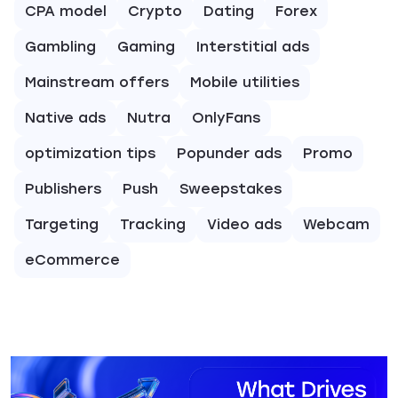
CPA model
Crypto
Dating
Forex
Gambling
Gaming
Interstitial ads
Mainstream offers
Mobile utilities
Native ads
Nutra
OnlyFans
optimization tips
Popunder ads
Promo
Publishers
Push
Sweepstakes
Targeting
Tracking
Video ads
Webcam
eCommerce